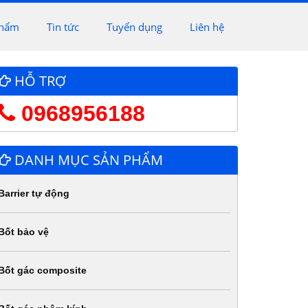
phẩm
Tin tức
Tuyển dụng
Liên hệ
HỖ TRỢ
0968956188
DANH MỤC SẢN PHẨM
Barrier tự động
Bốt bảo vệ
Bốt gác composite