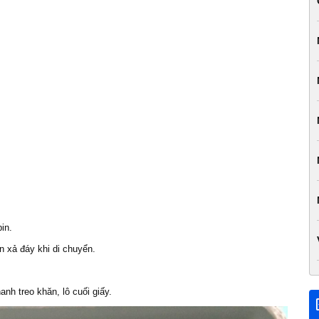
in.
n xả đáy khi di chuyển.
nh treo khăn, lô cuối giấy.