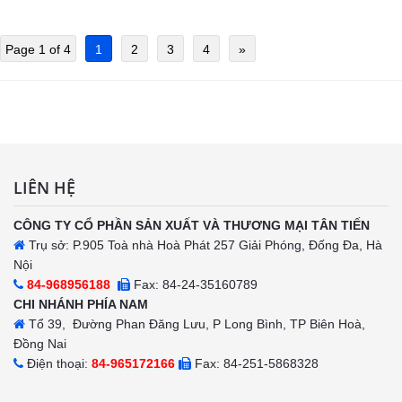
Page 1 of 4
1
2
3
4
»
LIÊN HỆ
CÔNG TY CỔ PHẦN SẢN XUẤT VÀ THƯƠNG MẠI TÂN TIẾN
Trụ sở: P.905 Toà nhà Hoà Phát 257 Giải Phóng, Đống Đa, Hà
Nội
84-968956188
Fax: 84-24-35160789
CHI NHÁNH PHÍA NAM
Tổ 39, Đường Phan Đăng Lưu, P Long Bình, TP Biên Hoà,
Đồng Nai
Điện thoại:
84-965172166
Fax: 84-251-5868328