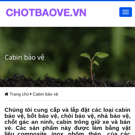
Togg
navi
Cabin bảo vệ
Trang chủ
Cabin bảo vệ
Chúng tôi cung cấp và lắp đặt các loại
cabin
bảo vệ
, bốt bảo vệ, chòi bảo vệ, nhà bảo vệ,
chốt gác an ninh, cabin trông giữ xe và bán
vé. Các sản phẩm này được làm bằng vật
liệu composite, inox, nhôm, thép.. của các