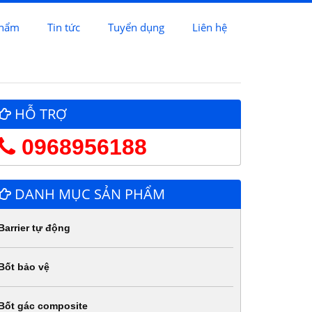
phẩm
Tin tức
Tuyển dụng
Liên hệ
HỖ TRỢ
0968956188
DANH MỤC SẢN PHẨM
Barrier tự động
Bốt bảo vệ
Bốt gác composite