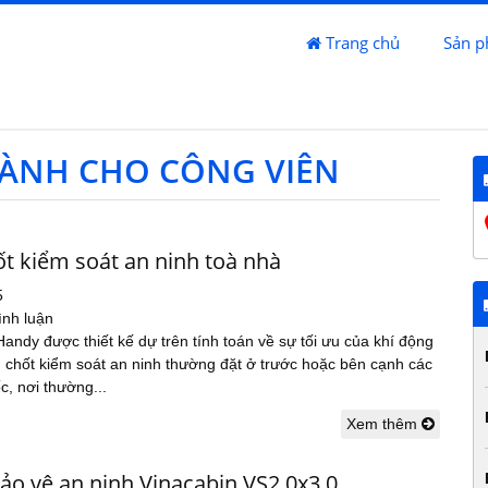
Trang chủ
Sản 
DÀNH CHO CÔNG VIÊN
t kiểm soát an ninh toà nhà
5
ình luận
andy được thiết kế dự trên tính toán về sự tối ưu của khí động
 chốt kiểm soát an ninh thường đặt ở trước hoặc bên cạnh các
c, nơi thường...
Xem thêm
ảo vệ an ninh Vinacabin VS2.0x3.0