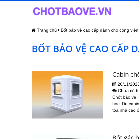
Trang chủ
Bốt bảo vệ cao cấp dành cho công viên
BỐT BẢO VỆ CAO CẤP 
Cabin chố
26/11/202
Chưa có b
Chốt bảo vệ H
học. Do cabin
tòa nhà cao ố
Bốt gác b