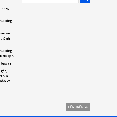
khung
khu công
bảo vệ
 thành
khu công
u du lịch
 bảo vệ
 gác,
cabin
 bảo vệ
LÊN TRÊN