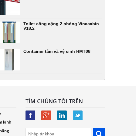
Toilet công cộng 2 phòng Vinacabin
V18.2
Container tắm và vệ sinh HMT08
TÌM CHÚNG TÔI TRÊN
ệ
m kính
 bằng