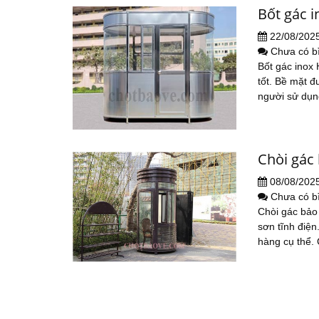
Bốt gác i
22/08/202
Chưa có b
Bốt gác inox
tốt. Bề mặt 
người sử dụ
Chòi gác
08/08/202
Chưa có b
Chòi gác bảo 
sơn tĩnh điện
hàng cụ thể. 