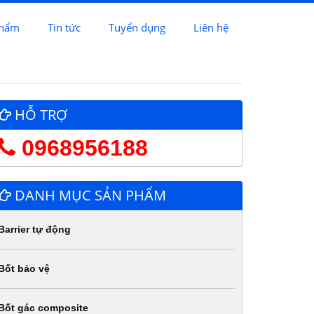
phẩm
Tin tức
Tuyển dụng
Liên hệ
HỖ TRỢ
0968956188
DANH MỤC SẢN PHẨM
Barrier tự động
Bốt bảo vệ
Bốt gác composite