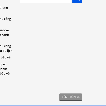
khung
khu công
bảo vệ
 thành
khu công
u du lịch
 bảo vệ
 gác,
cabin
 bảo vệ
LÊN TRÊN