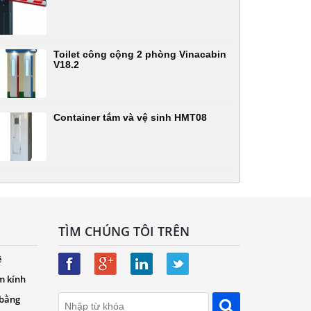
Toilet công cộng 2 phòng Vinacabin
V18.2
Container tắm và vệ sinh HMT08
TÌM CHÚNG TÔI TRÊN
ệ
m kính
 bằng