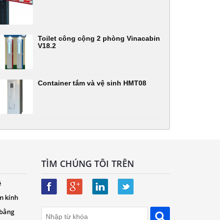
Toilet công cộng 2 phòng Vinacabin
V18.2
Container tắm và vệ sinh HMT08
TÌM CHÚNG TÔI TRÊN
ệ
m kính
 bằng