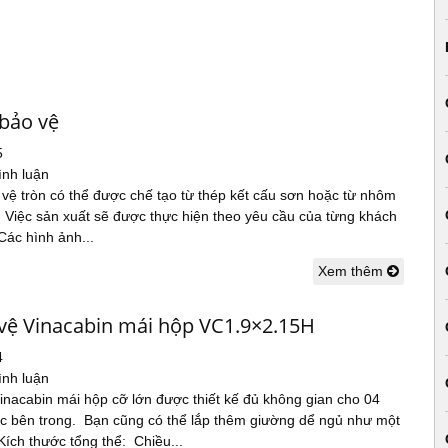
 bảo vệ
5
ình luận
vệ tròn có thể được chế tạo từ thép kết cấu sơn hoặc từ nhôm
. Việc sản xuất sẽ được thực hiện theo yêu cầu của từng khách
Các hình ảnh...
Xem thêm
vệ Vinacabin mái hộp VC1.9×2.15H
4
ình luận
inacabin mái hộp cỡ lớn được thiết kế đủ không gian cho 04
ệc bên trong. Bạn cũng có thể lắp thêm giường dể ngủ như một
Kích thước tổng thể: Chiều...