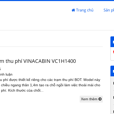
Trang chủ
Sản 
H
ạm thu phí VINACABIN VC1H1400
6
ình luận
u phí được thiết kế riêng cho các trạm thu phí BOT. Model này
 chiều ngang thân 1,4m tạo ra chỗ ngồi làm việc thoải mái cho
 phí. Kích thước của chốt...
Xem thêm