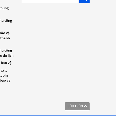
khung
khu công
bảo vệ
 thành
khu công
u du lịch
 bảo vệ
 gác,
cabin
 bảo vệ
LÊN TRÊN