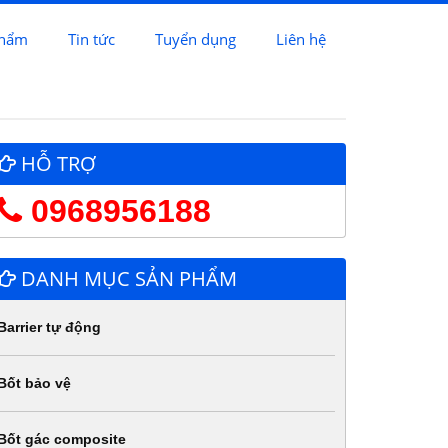
phẩm
Tin tức
Tuyển dụng
Liên hệ
HỖ TRỢ
0968956188
DANH MỤC SẢN PHẨM
Barrier tự động
Bốt bảo vệ
Bốt gác composite