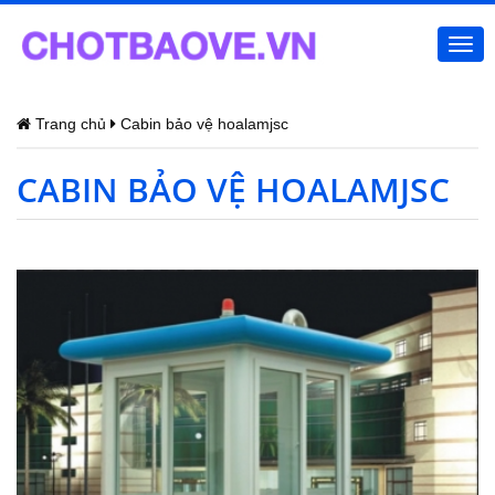
Togg
navi
Trang chủ
Cabin bảo vệ hoalamjsc
CABIN BẢO VỆ HOALAMJSC