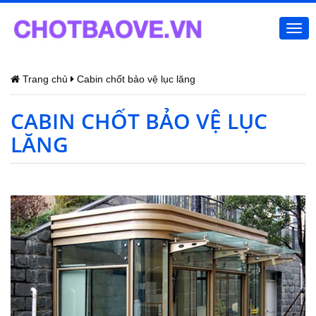
Togg
navi
Trang chủ
Cabin chốt bảo vệ lục lăng
CABIN CHỐT BẢO VỆ LỤC
LĂNG