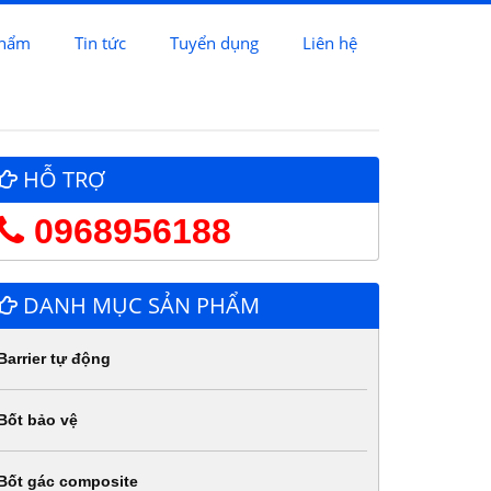
phẩm
Tin tức
Tuyển dụng
Liên hệ
HỖ TRỢ
0968956188
DANH MỤC SẢN PHẨM
Barrier tự động
Bốt bảo vệ
Bốt gác composite