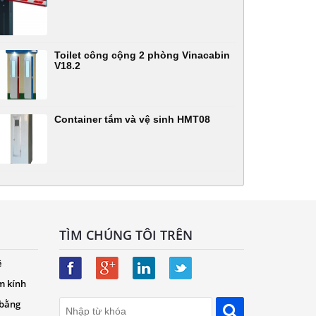
Toilet công cộng 2 phòng Vinacabin
V18.2
Container tắm và vệ sinh HMT08
TÌM CHÚNG TÔI TRÊN
ệ
m kính
 bằng