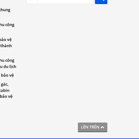
khung
khu công
bảo vệ
 thành
khu công
u du lịch
 bảo vệ
 gác,
cabin
 bảo vệ
LÊN TRÊN