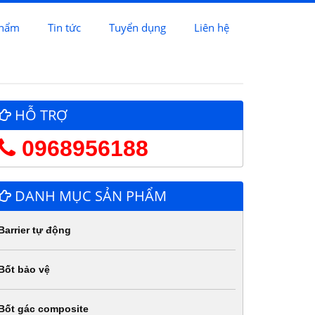
phẩm
Tin tức
Tuyển dụng
Liên hệ
HỖ TRỢ
0968956188
DANH MỤC SẢN PHẨM
Barrier tự động
Bốt bảo vệ
Bốt gác composite