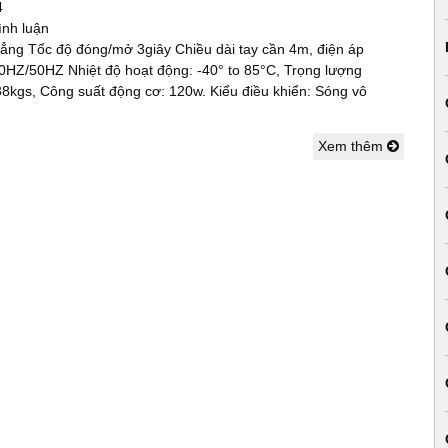
4
ình luận
thẳng Tốc độ đóng/mở 3giây Chiều dài tay cần 4m, điện áp
0HZ/50HZ Nhiệt độ hoạt động: -40° to 85°C, Trọng lượng
38kgs, Công suất động cơ: 120w. Kiểu điều khiển: Sóng vô
Xem thêm