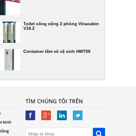
Toilet công cộng 2 phòng Vinacabin
V18.2
Container tắm và vệ sinh HMT08
TÌM CHÚNG TÔI TRÊN
ệ
m kính
 bằng