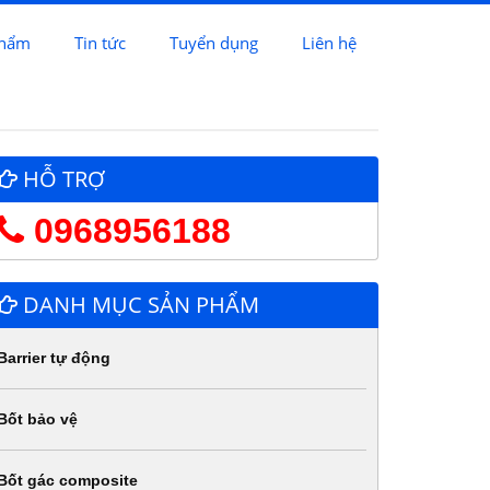
phẩm
Tin tức
Tuyển dụng
Liên hệ
HỖ TRỢ
0968956188
DANH MỤC SẢN PHẨM
Barrier tự động
Bốt bảo vệ
Bốt gác composite