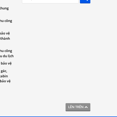
khung
khu công
bảo vệ
 thành
khu công
u du lịch
 bảo vệ
 gác,
cabin
 bảo vệ
LÊN TRÊN