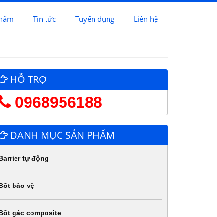
phẩm
Tin tức
Tuyển dụng
Liên hệ
HỖ TRỢ
0968956188
DANH MỤC SẢN PHẨM
Barrier tự động
Bốt bảo vệ
Bốt gác composite