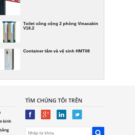
Toilet công cộng 2 phòng Vinacabin
V18.2
Container tắm và vệ sinh HMT08
TÌM CHÚNG TÔI TRÊN
ệ
m kính
 bằng