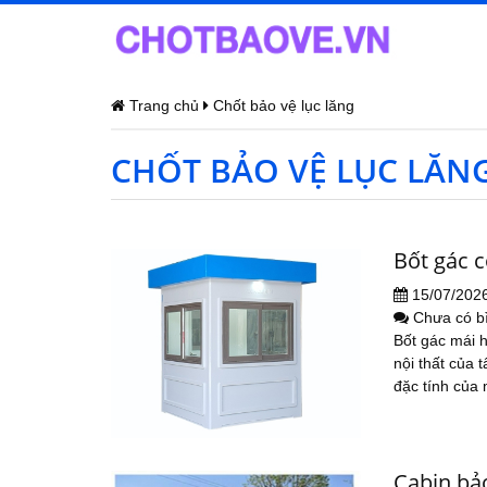
Trang chủ
Chốt bảo vệ lục lăng
CHỐT BẢO VỆ LỤC LĂN
Bốt gác 
15/07/202
Chưa có b
Bốt gác mái 
nội thất của 
đặc tính của 
Cabin bả