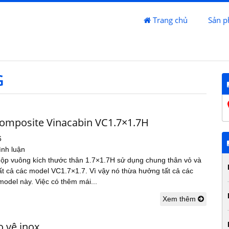
Trang chủ
Sản 
G
composite Vinacabin VC1.7×1.7H
6
ình luận
hộp vuông kích thước thân 1.7×1.7H sử dụng chung thân vỏ và
tất cả các model VC1.7×1.7. Vì vậy nó thừa hưởng tất cả các
model này. Việc có thêm mái...
Xem thêm
o vệ inox