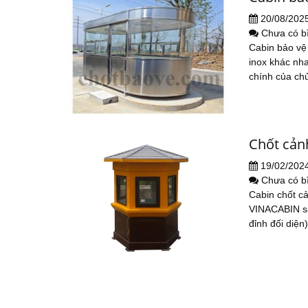
20/08/202
Chưa có b
Cabin bảo vệ 
inox khác nh
chính của chủ
Chốt cảnh
19/02/202
Chưa có b
Cabin chốt cả
VINACABIN sả
đỉnh đối diện