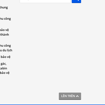
khung
khu công
bảo vệ
 thành
khu công
u du lịch
 bảo vệ
 gác,
cabin
 bảo vệ
LÊN TRÊN