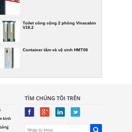
Toilet công cộng 2 phòng Vinacabin
V18.2
Container tắm và vệ sinh HMT08
TÌM CHÚNG TÔI TRÊN
ệ
m kính
 bằng