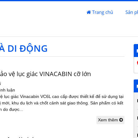
Trang chủ
Sản 
À DI ĐỘNG
ảo vệ lục giác VINACABIN cỡ lớn
6
ình luận
ệ lục giác Vinacabin VC6L cao cấp được thiết kế để sử dụng tại
ị mới, khu du lịch và chốt cảnh sát giao thông. Sản phẩm có kết
n do được...
Xem thêm