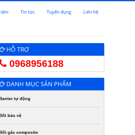
phẩm
Tin tức
Tuyển dụng
Liên hệ
HỖ TRỢ
0968956188
DANH MỤC SẢN PHẨM
Barrier tự động
Bốt bảo vệ
Bốt gác composite