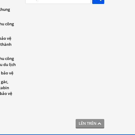
khung
khu công
bảo vệ
 thành
khu công
u du lịch
 bảo vệ
 gác,
cabin
 bảo vệ
LÊN TRÊN