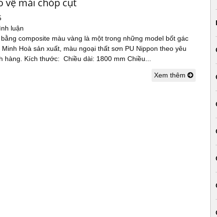
o vệ mái chóp cụt
5
ình luận
 bằng composite màu vàng là một trong những model bốt gác
o Minh Hoà sản xuất, màu ngoại thất sơn PU Nippon theo yêu
h hàng. Kích thước: Chiều dài: 1800 mm Chiều...
Xem thêm