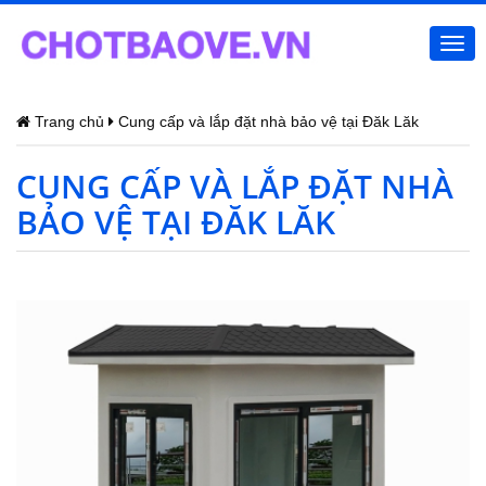
Togg
navi
Trang chủ
Cung cấp và lắp đặt nhà bảo vệ tại Đăk Lăk
CUNG CẤP VÀ LẮP ĐẶT NHÀ
BẢO VỆ TẠI ĐĂK LĂK