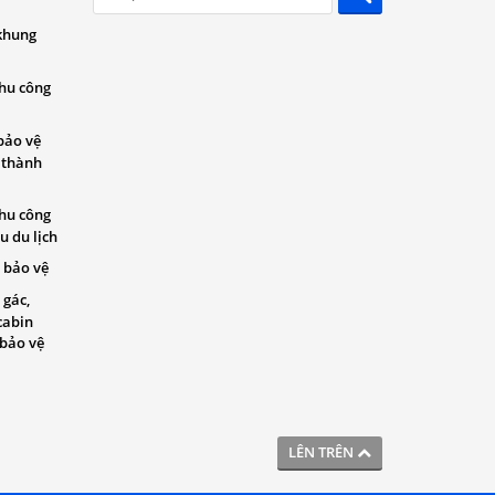
khung
khu công
bảo vệ
 thành
khu công
u du lịch
 bảo vệ
 gác,
cabin
 bảo vệ
LÊN TRÊN