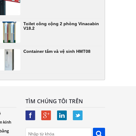
Toilet công cộng 2 phòng Vinacabin
V18.2
Container tắm và vệ sinh HMT08
TÌM CHÚNG TÔI TRÊN
ệ
m kính
 bằng