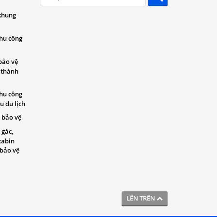
khung
khu công
bảo vệ
 thành
khu công
u du lịch
 bảo vệ
 gác,
cabin
 bảo vệ
LÊN TRÊN