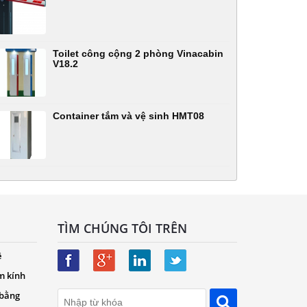
Toilet công cộng 2 phòng Vinacabin
V18.2
Container tắm và vệ sinh HMT08
TÌM CHÚNG TÔI TRÊN
ệ
m kính
 bằng