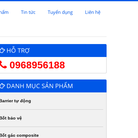
phẩm
Tin tức
Tuyển dụng
Liên hệ
HỖ TRỢ
0968956188
DANH MỤC SẢN PHẨM
Barrier tự động
Bốt bảo vệ
Bốt gác composite