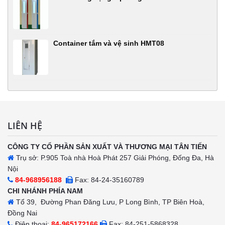
Container tắm và vệ sinh HMT08
LIÊN HỆ
CÔNG TY CỔ PHẦN SẢN XUẤT VÀ THƯƠNG MẠI TÂN TIẾN
Trụ sở: P.905 Toà nhà Hoà Phát 257 Giải Phóng, Đống Đa, Hà
Nội
84-968956188
Fax: 84-24-35160789
CHI NHÁNH PHÍA NAM
Tổ 39, Đường Phan Đăng Lưu, P Long Bình, TP Biên Hoà,
Đồng Nai
Điện thoại:
84-965172166
Fax: 84-251-5868328