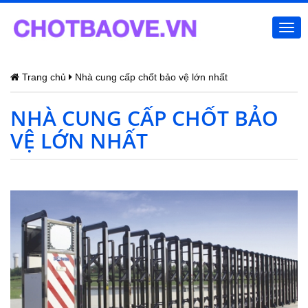
Togg
navi
Trang chủ
Nhà cung cấp chốt bảo vệ lớn nhất
NHÀ CUNG CẤP CHỐT BẢO
VỆ LỚN NHẤT