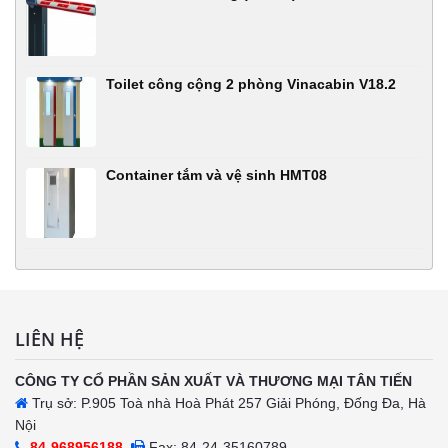
Toilet công cộng 2 phòng Vinacabin V18.2
Container tắm và vệ sinh HMT08
LIÊN HỆ
CÔNG TY CỔ PHẦN SẢN XUẤT VÀ THƯƠNG MẠI TÂN TIẾN
Trụ sở: P.905 Toà nhà Hoà Phát 257 Giải Phóng, Đống Đa, Hà
Nội
84-968956188
Fax: 84-24-35160789