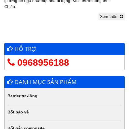
giường dể ngủ như một nhà di động. Kích thước tổng thể:
Chiều...
Xem thêm
HỖ TRỢ
0968956188
DANH MỤC SẢN PHẨM
Barrier tự động
Bốt bảo vệ
Bốt gác composite