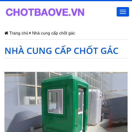
Togg
navi
Trang chủ
Nhà cung cấp chốt gác
NHÀ CUNG CẤP CHỐT GÁC