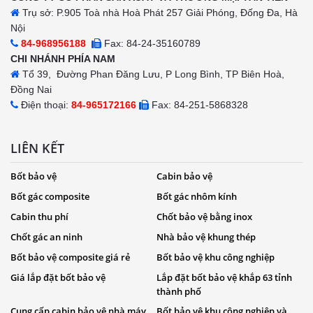
Trụ sở: P.905 Toà nhà Hoà Phát 257 Giải Phóng, Đống Đa, Hà
Nội
84-968956188
Fax: 84-24-35160789
CHI NHÁNH PHÍA NAM
Tổ 39, Đường Phan Đăng Lưu, P Long Bình, TP Biên Hoà,
Đồng Nai
Điện thoại:
84-965172166
Fax: 84-251-5868328
LIÊN KẾT
Bốt bảo vệ
Cabin bảo vệ
Bốt gác composite
Bốt gác nhôm kính
Cabin thu phí
Chốt bảo vệ bằng inox
Chốt gác an ninh
Nhà bảo vệ khung thép
Bốt bảo vệ composite giá rẻ
Bốt bảo vệ khu công nghiệp
Giá lắp đặt bốt bảo vệ
Lắp đặt bốt bảo vệ khắp 63 tỉnh
thành phố
Cung cấp cabin bảo vệ nhà máy
Bốt bảo vệ khu công nghiệp và