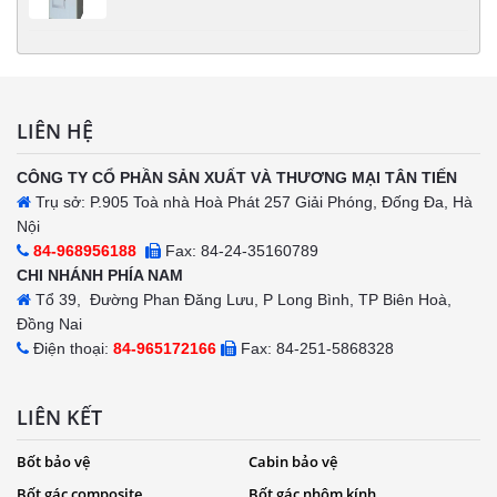
LIÊN HỆ
CÔNG TY CỔ PHẦN SẢN XUẤT VÀ THƯƠNG MẠI TÂN TIẾN
Trụ sở: P.905 Toà nhà Hoà Phát 257 Giải Phóng, Đống Đa, Hà
Nội
84-968956188
Fax: 84-24-35160789
CHI NHÁNH PHÍA NAM
Tổ 39, Đường Phan Đăng Lưu, P Long Bình, TP Biên Hoà,
Đồng Nai
Điện thoại:
84-965172166
Fax: 84-251-5868328
LIÊN KẾT
Bốt bảo vệ
Cabin bảo vệ
Bốt gác composite
Bốt gác nhôm kính