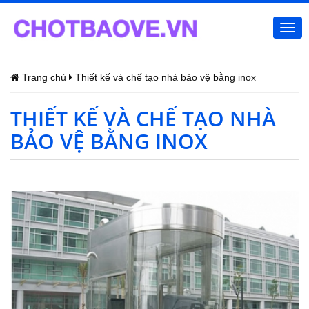
Togg
navi
Trang chủ
Thiết kế và chế tạo nhà bảo vệ bằng inox
THIẾT KẾ VÀ CHẾ TẠO NHÀ
BẢO VỆ BẰNG INOX