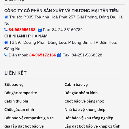
CÔNG TY CỔ PHẦN SẢN XUẤT VÀ THƯƠNG MẠI TÂN TIẾN
Trụ sở: P.905 Toà nhà Hoà Phát 257 Giải Phóng, Đống Đa, Hà
Nội
84-968956188
Fax: 84-24-35160789
CHI NHÁNH PHÍA NAM
Tổ 39, Đường Phan Đăng Lưu, P Long Bình, TP Biên Hoà,
Đồng Nai
Điện thoại:
84-965172166
Fax: 84-251-5868328
LIÊN KẾT
Bốt bảo vệ
Cabin bảo vệ
Bốt gác composite
Bốt gác nhôm kính
Cabin thu phí
Chốt bảo vệ bằng inox
Chốt gác an ninh
Nhà bảo vệ khung thép
Bốt bảo vệ composite giá rẻ
Bốt bảo vệ khu công nghiệp
Giá lắp đặt bốt bảo vệ
Lắp đặt bốt bảo vệ khắp 63 tỉnh