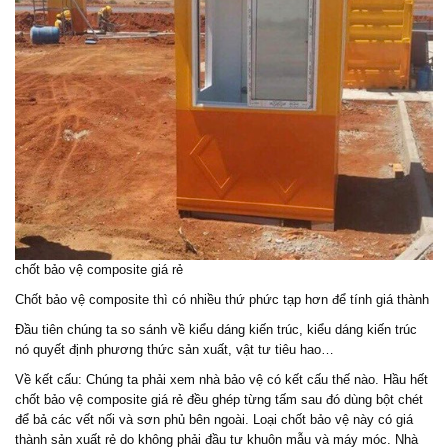
chốt bảo vệ composite giá rẻ
Chốt bảo vệ composite thì có nhiều thứ phức tạp hơn để tính giá thành
Đầu tiên chúng ta so sánh về kiểu dáng kiến trúc, kiểu dáng kiến trúc
nó quyết định phương thức sản xuất, vật tư tiêu hao…
Về kết cấu: Chúng ta phải xem nhà bảo vệ có kết cấu thế nào. Hầu hết
chốt bảo vệ composite giá rẻ đều ghép từng tấm sau đó dùng bột chét
để bả các vết nối và sơn phủ bên ngoài. Loại chốt bảo vệ này có giá
thành sản xuất rẻ do không phải đầu tư khuôn mẫu và máy móc. Nhà