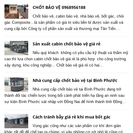
CHỐT BẢO VỆ 0968956188
Chốt bảo vệ, cabin bảo vệ, nhà bảo vệ, bốt gác, chòi
gác Composite…là sản phẩm có giá trị siêu bền bỉ được sản xuất và
cung cấp bởi Công ty cổ phần sản xuất và thương mại Tân Tiến….
Sản xuất cabin chốt bảo vệ giá rẻ
Nếu quý khách không có yêu cầu kỹ thuật và thẩm mỹ
cao thì lựa chọn cabin chốt bảo vệ giá rẻ là phù hợp cho công trường
xây dựng, khu công nghiệp… Chốt bảo vệ giá rẻ có hai…
Nhà cung cấp chốt bảo vệ tại Bình Phước
Nhà cung cấp chốt bảo vệ tại Bình Phước đang trở
thành đối tác chiến lược trong bối cảnh phát triển hạ tầng an ninh sau
sự kiện Bình Phước sát nhập với Đồng Nai để hình thành tỉnh Đồng…
Cách tránh bẫy giá rẻ khi mua bốt gác
Vọng gác cũng như các sản phẩm cơ khí đơn giản
khác rất dễ để chế tạo ra chúng, vì vậy những cơ sở nhỏ lẻ cũng có