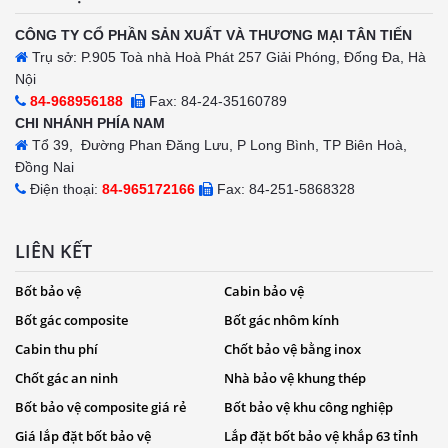
CÔNG TY CỔ PHẦN SẢN XUẤT VÀ THƯƠNG MẠI TÂN TIẾN
Trụ sở: P.905 Toà nhà Hoà Phát 257 Giải Phóng, Đống Đa, Hà
Nội
84-968956188
Fax: 84-24-35160789
CHI NHÁNH PHÍA NAM
Tổ 39, Đường Phan Đăng Lưu, P Long Bình, TP Biên Hoà,
Đồng Nai
Điện thoại:
84-965172166
Fax: 84-251-5868328
LIÊN KẾT
Bốt bảo vệ
Cabin bảo vệ
Bốt gác composite
Bốt gác nhôm kính
Cabin thu phí
Chốt bảo vệ bằng inox
Chốt gác an ninh
Nhà bảo vệ khung thép
Bốt bảo vệ composite giá rẻ
Bốt bảo vệ khu công nghiệp
Giá lắp đặt bốt bảo vệ
Lắp đặt bốt bảo vệ khắp 63 tỉnh