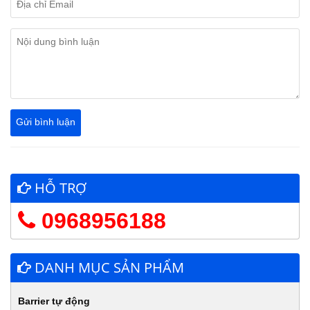
HỖ TRỢ
0968956188
DANH MỤC SẢN PHẨM
Barrier tự động