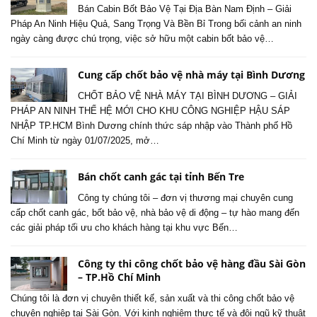
Bán Cabin Bốt Bảo Vệ Tại Địa Bàn Nam Định – Giải
Pháp An Ninh Hiệu Quả, Sang Trọng Và Bền Bỉ Trong bối cảnh an ninh
ngày càng được chú trọng, việc sở hữu một cabin bốt bảo vệ…
Cung cấp chốt bảo vệ nhà máy tại Bình Dương
CHỐT BẢO VỆ NHÀ MÁY TẠI BÌNH DƯƠNG – GIẢI
PHÁP AN NINH THẾ HỆ MỚI CHO KHU CÔNG NGHIỆP HẬU SÁP
NHẬP TP.HCM Bình Dương chính thức sáp nhập vào Thành phố Hồ
Chí Minh từ ngày 01/07/2025, mở…
Bán chốt canh gác tại tỉnh Bến Tre
Công ty chúng tôi – đơn vị thương mại chuyên cung
cấp chốt canh gác, bốt bảo vệ, nhà bảo vệ di động – tự hào mang đến
các giải pháp tối ưu cho khách hàng tại khu vực Bến…
Công ty thi công chốt bảo vệ hàng đầu Sài Gòn
– TP.Hồ Chí Minh
Chúng tôi là đơn vị chuyên thiết kế, sản xuất và thi công chốt bảo vệ
chuyên nghiệp tại Sài Gòn. Với kinh nghiệm thực tế và đội ngũ kỹ thuật