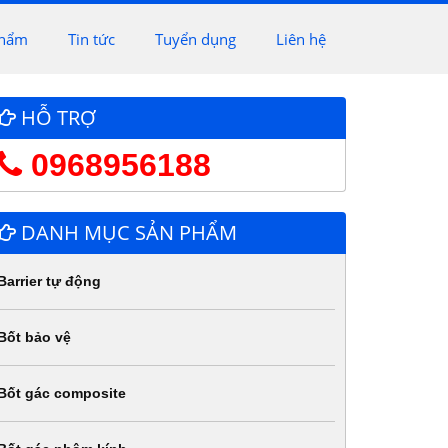
phẩm
Tin tức
Tuyển dụng
Liên hệ
HỖ TRỢ
0968956188
DANH MỤC SẢN PHẨM
Barrier tự động
Bốt bảo vệ
Bốt gác composite