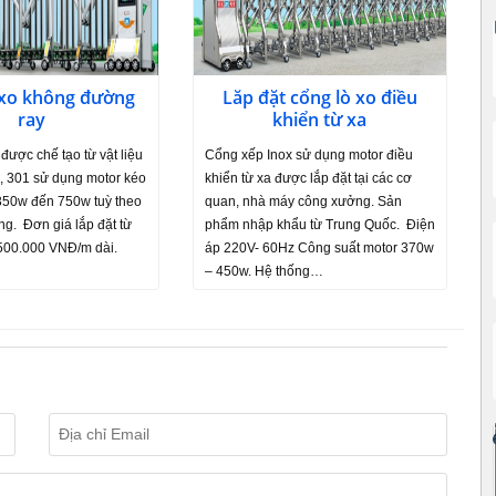
 xo không đường
Lăp đặt cổng lò xo điều
ray
khiển từ xa
được chế tạo từ vật liệu
Cổng xếp Inox sử dụng motor điều
, 301 sử dụng motor kéo
khiển từ xa được lắp đặt tại các cơ
 350w đến 750w tuỳ theo
quan, nhà máy công xưởng. Sản
ng. Đơn giá lắp đặt từ
phẩm nhập khẩu từ Trung Quốc. Điện
.500.000 VNĐ/m dài.
áp 220V- 60Hz Công suất motor 370w
– 450w. Hệ thống…