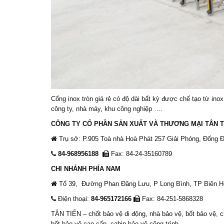
Cổng inox tròn giá rẻ có độ dài bất kỳ được chế tạo từ ino
công ty, nhà máy, khu công nghiệp ….
CÔNG TY CỔ PHẦN SẢN XUẤT VÀ THƯƠNG MẠI TÂN T
Trụ sở: P.905 Toà nhà Hoà Phát 257 Giải Phóng, Đống Đ
84-968956188
Fax: 84-24-35160789
CHI NHÁNH PHÍA NAM
Tổ 39, Đường Phan Đăng Lưu, P Long Bình, TP Biên H
Điện thoại:
84-965172166
Fax: 84-251-5868328
TÂN TIẾN –
chốt bảo vệ
di động, nhà bảo vệ, bốt bảo vệ, c
bốt bảo vệ cao cấp, cabin bảo vệ công trình