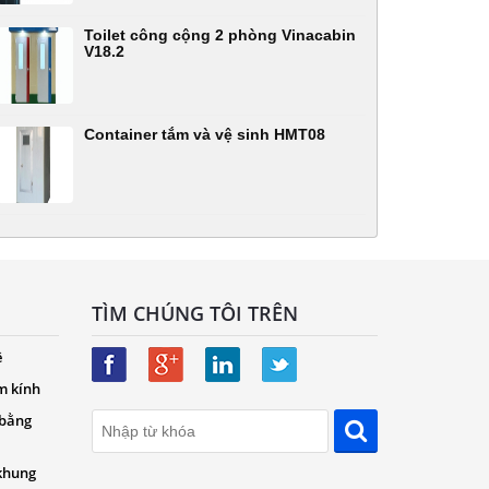
Toilet công cộng 2 phòng Vinacabin
V18.2
Container tắm và vệ sinh HMT08
TÌM CHÚNG TÔI TRÊN
ệ
m kính
 bằng
khung