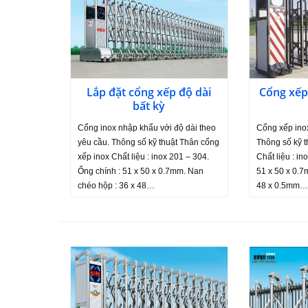
Lắp đặt cổng xếp độ dài
Cổng xếp
bất kỳ
Cổng inox nhập khẩu với độ dài theo
Cổng xếp inox
yêu cầu. Thông số kỹ thuật Thân cổng
Thông số kỹ t
xếp inox Chất liệu : inox 201 – 304.
Chất liệu : in
Ống chính : 51 x 50 x 0.7mm. Nan
51 x 50 x 0.7
chéo hộp : 36 x 48…
48 x 0.5mm…