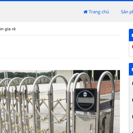
Trang chủ
Sản 
òn gía rẻ