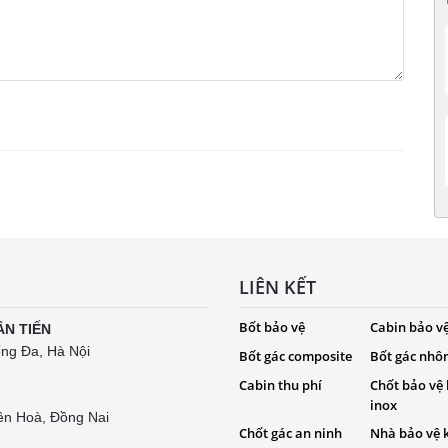
LIÊN KẾT
Bốt bảo vệ
Cabin bảo v
ÂN TIẾN
ống Đa, Hà Nội
Bốt gác composite
Bốt gác nhô
Cabin thu phí
Chốt bảo vệ
inox
ên Hoà, Đồng Nai
Chốt gác an ninh
Nhà bảo vệ 