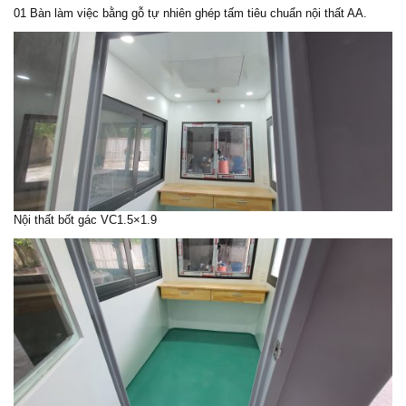
01 Bàn làm việc bằng gỗ tự nhiên ghép tấm tiêu chuẩn nội thất AA.
Nội thất bốt gác VC1.5×1.9