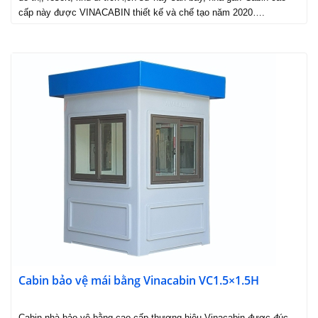
cấp này được VINACABIN thiết kế và chế tạo năm 2020….
Cabin bảo vệ mái bằng Vinacabin VC1.5×1.5H
Cabin nhà bảo vệ bằng cao cấp thương hiệu Vinacabin được đúc