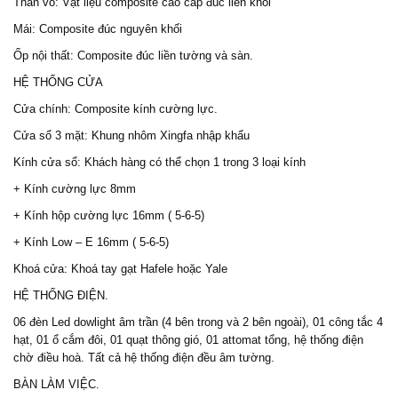
Thân vỏ: Vật liệu composite cao cấp đúc liền khối
Mái: Composite đúc nguyên khối
Ốp nội thất: Composite đúc liền tường và sàn.
HỆ THỐNG CỬA
Cửa chính: Composite kính cường lực.
Cửa sổ 3 mặt: Khung nhôm Xingfa nhập khẩu
Kính cửa sổ: Khách hàng có thể chọn 1 trong 3 loại kính
+ Kính cường lực 8mm
+ Kính hộp cường lực 16mm ( 5-6-5)
+ Kính Low – E 16mm ( 5-6-5)
Khoá cửa: Khoá tay gạt Hafele hoặc Yale
HỆ THỐNG ĐIỆN.
06 đèn Led dowlight âm trần (4 bên trong và 2 bên ngoài), 01 công tắc 4
hạt, 01 ổ cắm đôi, 01 quạt thông gió, 01 attomat tổng, hệ thống điện
chờ điều hoà. Tất cả hệ thống điện đều âm tường.
BÀN LÀM VIỆC.