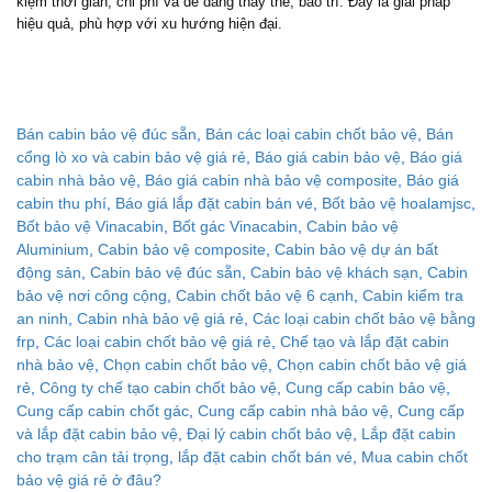
kiệm thời gian, chi phí và dễ dàng thay thế, bảo trì. Đây là giải pháp
hiệu quả, phù hợp với xu hướng hiện đại.
Bán cabin bảo vệ đúc sẵn
,
Bán các loại cabin chốt bảo vệ
,
Bán
cổng lò xo và cabin bảo vệ giá rẻ
,
Báo giá cabin bảo vệ
,
Báo giá
cabin nhà bảo vệ
,
Báo giá cabin nhà bảo vệ composite
,
Báo giá
cabin thu phí
,
Báo giá lắp đặt cabin bán vé
,
Bốt bảo vệ hoalamjsc
,
Bốt bảo vệ Vinacabin
,
Bốt gác Vinacabin
,
Cabin bảo vệ
Aluminium
,
Cabin bảo vệ composite
,
Cabin bảo vệ dự án bất
động sản
,
Cabin bảo vệ đúc sẵn
,
Cabin bảo vệ khách sạn
,
Cabin
bảo vệ nơi công cộng
,
Cabin chốt bảo vệ 6 cạnh
,
Cabin kiểm tra
an ninh
,
Cabin nhà bảo vệ giá rẻ
,
Các loại cabin chốt bảo vệ bằng
frp
,
Các loại cabin chốt bảo vệ giá rẻ
,
Chế tạo và lắp đặt cabin
nhà bảo vệ
,
Chọn cabin chốt bảo vệ
,
Chọn cabin chốt bảo vệ giá
rẻ
,
Công ty chế tạo cabin chốt bảo vệ
,
Cung cấp cabin bảo vệ
,
Cung cấp cabin chốt gác
,
Cung cấp cabin nhà bảo vệ
,
Cung cấp
và lắp đặt cabin bảo vệ
,
Đại lý cabin chốt bảo vệ
,
Lắp đặt cabin
cho trạm cân tải trọng
,
lắp đặt cabin chốt bán vé
,
Mua cabin chốt
bảo vệ giá rẻ ở đâu?