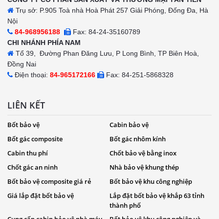
Trụ sở: P.905 Toà nhà Hoà Phát 257 Giải Phóng, Đống Đa, Hà
Nội
84-968956188
Fax: 84-24-35160789
CHI NHÁNH PHÍA NAM
Tổ 39, Đường Phan Đăng Lưu, P Long Bình, TP Biên Hoà,
Đồng Nai
Điện thoại:
84-965172166
Fax: 84-251-5868328
LIÊN KẾT
Bốt bảo vệ
Cabin bảo vệ
Bốt gác composite
Bốt gác nhôm kính
Cabin thu phí
Chốt bảo vệ bằng inox
Chốt gác an ninh
Nhà bảo vệ khung thép
Bốt bảo vệ composite giá rẻ
Bốt bảo vệ khu công nghiệp
Giá lắp đặt bốt bảo vệ
Lắp đặt bốt bảo vệ khắp 63 tỉnh
thành phố
Cung cấp cabin bảo vệ nhà máy
Bốt bảo vệ khu công nghiệp và