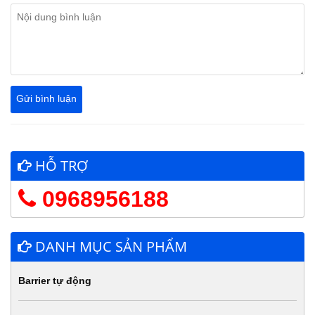
HỖ TRỢ
0968956188
DANH MỤC SẢN PHẨM
Barrier tự động