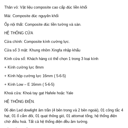
Thân vỏ: Vật liệu composite cao cấp đúc liền khối
Mái: Composite đúc nguyên khối
Ốp nội thất: Composite đúc liền tường và sàn.
HỆ THỐNG CỬA
Cửa chính: Composite kính cường lực.
Cửa sổ 3 mặt: Khung nhôm Xingfa nhập khẩu
Kính cửa sổ: Khách hàng có thể chọn 1 trong 3 loại kính
+ Kính cường lực 8mm
+ Kính hộp cường lực 16mm ( 5-6-5)
+ Kính Low – E 16mm ( 5-6-5)
Khoá cửa: Khoá tay gạt Hafele hoặc Yale
HỆ THỐNG ĐIỆN.
06 đèn Led dowlight âm trần (4 bên trong và 2 bên ngoài), 01 công tắc 4
hạt, 01 ổ cắm đôi, 01 quạt thông gió, 01 attomat tổng, hệ thống điện
chờ điều hoà. Tất cả hệ thống điện đều âm tường.