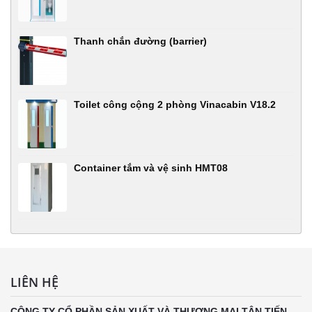
Thanh chắn đường (barrier)
Toilet công cộng 2 phòng Vinacabin V18.2
Container tắm và vệ sinh HMT08
LIÊN HỆ
CÔNG TY CỔ PHẦN SẢN XUẤT VÀ THƯƠNG MẠI TÂN TIẾN