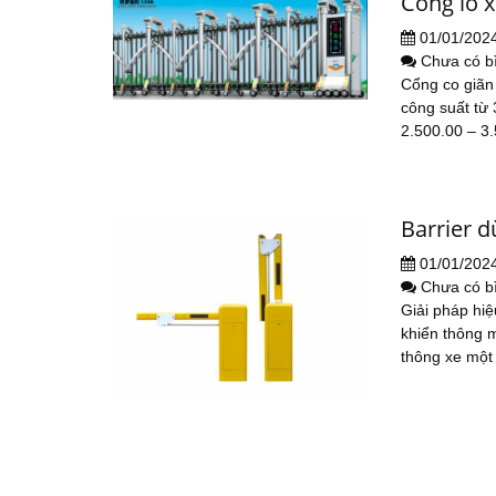
Cổng lò 
01/01/202
Chưa có b
Cổng co giãn
công suất từ 
2.500.00 – 3
Barrier 
01/01/202
Chưa có b
Giải pháp hiệ
khiển thông m
thông xe một 