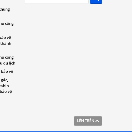
khung
khu công
bảo vệ
 thành
khu công
u du lịch
 bảo vệ
 gác,
cabin
 bảo vệ
LÊN TRÊN