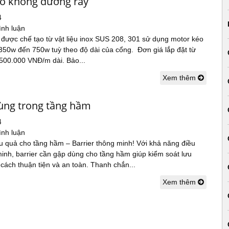
xo không đường ray
4
ình luận
 được chế tạo từ vật liệu inox SUS 208, 301 sử dụng motor kéo
350w đến 750w tuỳ theo độ dài của cổng. Đơn giá lắp đặt từ
.500.000 VNĐ/m dài. Bảo...
Xem thêm
dùng trong tầng hầm
4
ình luận
u quả cho tầng hầm – Barrier thông minh! Với khả năng điều
inh, barrier cần gập dùng cho tầng hầm giúp kiểm soát lưu
cách thuận tiện và an toàn. Thanh chắn...
Xem thêm