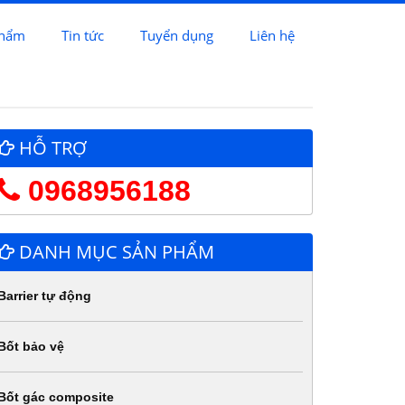
phẩm
Tin tức
Tuyển dụng
Liên hệ
HỖ TRỢ
0968956188
DANH MỤC SẢN PHẨM
Barrier tự động
Bốt bảo vệ
Bốt gác composite