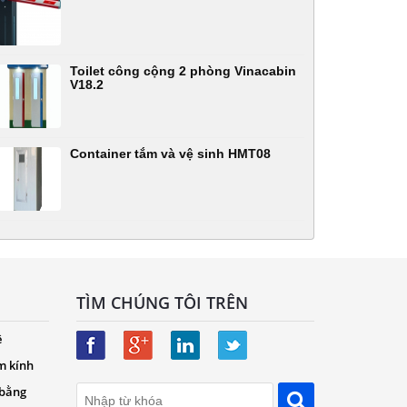
Toilet công cộng 2 phòng Vinacabin
V18.2
Container tắm và vệ sinh HMT08
TÌM CHÚNG TÔI TRÊN
ệ
m kính
 bằng