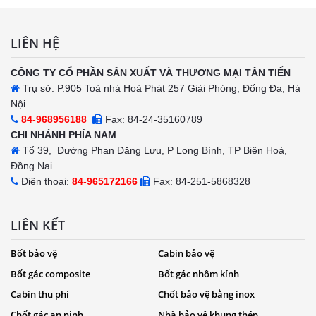
LIÊN HỆ
CÔNG TY CỔ PHẦN SẢN XUẤT VÀ THƯƠNG MẠI TÂN TIẾN
Trụ sở: P.905 Toà nhà Hoà Phát 257 Giải Phóng, Đống Đa, Hà
Nội
84-968956188
Fax: 84-24-35160789
CHI NHÁNH PHÍA NAM
Tổ 39, Đường Phan Đăng Lưu, P Long Bình, TP Biên Hoà,
Đồng Nai
Điện thoại:
84-965172166
Fax: 84-251-5868328
LIÊN KẾT
Bốt bảo vệ
Cabin bảo vệ
Bốt gác composite
Bốt gác nhôm kính
Cabin thu phí
Chốt bảo vệ bằng inox
Chốt gác an ninh
Nhà bảo vệ khung thép