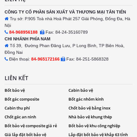
CÔNG TY CỔ PHẦN SẢN XUẤT VÀ THƯƠNG MẠI TÂN TIẾN
Trụ sở: P.905 Toà nhà Hoà Phát 257 Giải Phóng, Đống Đa, Hà
Nội
84-968956188
Fax: 84-24-35160789
CHI NHÁNH PHÍA NAM
Tổ 39, Đường Phan Đăng Lưu, P Long Bình, TP Biên Hoà,
Đồng Nai
Điện thoại:
84-965172166
Fax: 84-251-5868328
LIÊN KẾT
Bốt bảo vệ
Cabin bảo vệ
Bốt gác composite
Bốt gác nhôm kính
Cabin thu phí
Chốt bảo vệ bằng inox
Chốt gác an ninh
Nhà bảo vệ khung thép
Bốt bảo vệ composite giá rẻ
Bốt bảo vệ khu công nghiệp
Giá lắp đặt bốt bảo vệ
Lắp đặt bốt bảo vệ khắp 63 tỉnh