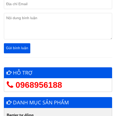
HỖ TRỢ
0968956188
DANH MỤC SẢN PHẨM
Barrier tự động