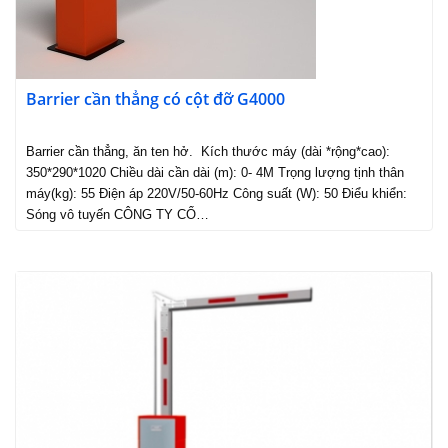
Barrier cần thẳng có cột đỡ G4000
Barrier cần thẳng, ăn ten hở. Kích thước máy (dài *rộng*cao):
350*290*1020 Chiều dài cần dài (m): 0- 4M Trọng lượng tịnh thân
máy(kg): 55 Điện áp 220V/50-60Hz Công suất (W): 50 Điểu khiển:
Sóng vô tuyến CÔNG TY CỔ…