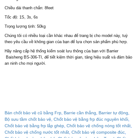
Chiều dài thanh chắn: 8feet
Tốc độ: 1S, 3s, 6s
Trọng lượng tịnh: 50kg
Chúng tôi có nhiều loại cần khác nhau để trang bị cho model này, tuỳ
theo yêu cầu về không gian của bạn để lựa chọn sản phẩm phù hợp.
Hãy nâng cấp hệ thống kiểm soát lưu thông của bạn với Barrier
Baisheng BS-306-TI, để tiết kiệm thời gian, tăng hiệu suất và đảm bảo
an ninh cho mọi người.
Bán chốt bảo vệ cũ bằng Frp
,
Barrie cần thẳng
,
Barrier tự động
,
Bộ sưu tầm chốt bảo vệ
,
Chốt bảo vệ bằng frp đúc nguyên khối
,
Chốt bảo vệ bằng frp lắp ghép
,
Chốt bảo vệ chống nóng tốt nhất
,
Chốt bảo vệ chống nước tốt nhất
,
Chốt bảo vệ composite đúc
,