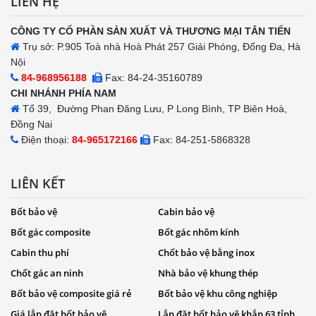
LIÊN HỆ
CÔNG TY CỔ PHẦN SẢN XUẤT VÀ THƯƠNG MẠI TÂN TIẾN
Trụ sở: P.905 Toà nhà Hoà Phát 257 Giải Phóng, Đống Đa, Hà
Nội
84-968956188
Fax: 84-24-35160789
CHI NHÁNH PHÍA NAM
Tổ 39, Đường Phan Đăng Lưu, P Long Bình, TP Biên Hoà,
Đồng Nai
Điện thoại:
84-965172166
Fax: 84-251-5868328
LIÊN KẾT
Bốt bảo vệ
Cabin bảo vệ
Bốt gác composite
Bốt gác nhôm kính
Cabin thu phí
Chốt bảo vệ bằng inox
Chốt gác an ninh
Nhà bảo vệ khung thép
Bốt bảo vệ composite giá rẻ
Bốt bảo vệ khu công nghiệp
Giá lắp đặt bốt bảo vệ
Lắp đặt bốt bảo vệ khắp 63 tỉnh