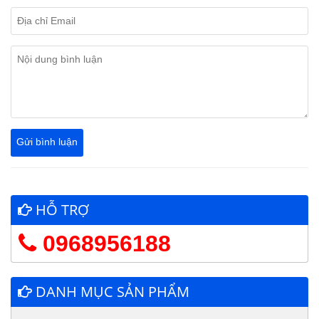
HỖ TRỢ
0968956188
DANH MỤC SẢN PHẨM