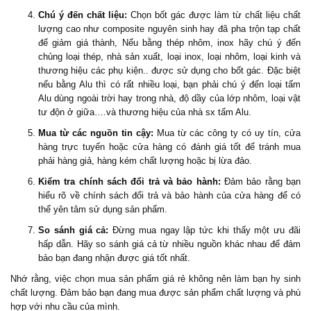
Chú ý đến chất liệu:
Chọn bốt gác được làm từ chất liệu chất
lượng cao như composite nguyên sinh hay đã pha trộn tạp chất
để giảm giá thành, Nếu bằng thép nhôm, inox hãy chú ý đến
chủng loại thép, nhà sản xuất, loại inox, loại nhôm, loại kinh và
thương hiệu các phụ kiện.. được sử dụng cho bốt gác. Đặc biệt
nếu bằng Alu thì có rất nhiều loại, bạn phải chú ý đến loại tấm
Alu dùng ngoài trời hay trong nhà, độ dầy của lớp nhôm, loại vật
tư độn ở giữa….và thương hiệu của nhà sx tấm Alu.
Mua từ các nguồn tin cậy:
Mua từ các công ty có uy tín, cửa
hàng trực tuyến hoặc cửa hàng có đánh giá tốt để tránh mua
phải hàng giả, hàng kém chất lượng hoặc bị lừa đảo.
Kiểm tra chính sách đổi trả và bảo hành:
Đảm bảo rằng bạn
hiểu rõ về chính sách đổi trả và bảo hành của cửa hàng để có
thể yên tâm sử dụng sản phẩm.
So sánh giá cả:
Đừng mua ngay lập tức khi thấy một ưu đãi
hấp dẫn. Hãy so sánh giá cả từ nhiều nguồn khác nhau để đảm
bảo bạn đang nhận được giá tốt nhất.
Nhớ rằng, việc chọn mua sản phẩm giá rẻ không nên làm bạn hy sinh
chất lượng. Đảm bảo bạn đang mua được sản phẩm chất lượng và phù
hợp với nhu cầu của mình.