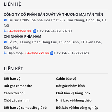
LIÊN HỆ
CÔNG TY CỔ PHẦN SẢN XUẤT VÀ THƯƠNG MẠI TÂN TIẾN
Trụ sở: P.905 Toà nhà Hoà Phát 257 Giải Phóng, Đống Đa, Hà
Nội
84-968956188
Fax: 84-24-35160789
CHI NHÁNH PHÍA NAM
Tổ 39, Đường Phan Đăng Lưu, P Long Bình, TP Biên Hoà,
Đồng Nai
Điện thoại:
84-965172166
Fax: 84-251-5868328
LIÊN KẾT
Bốt bảo vệ
Cabin bảo vệ
Bốt gác composite
Bốt gác nhôm kính
Cabin thu phí
Chốt bảo vệ bằng inox
Chốt gác an ninh
Nhà bảo vệ khung thép
Bốt bảo vệ composite giá rẻ
Bốt bảo vệ khu công nghiệp