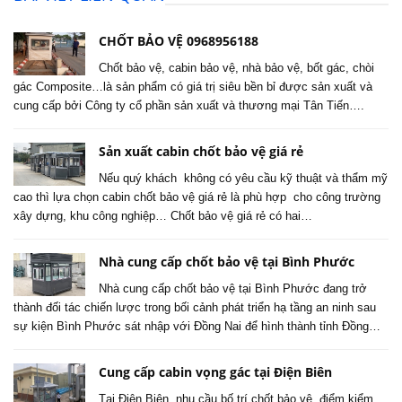
CHỐT BẢO VỆ 0968956188
Chốt bảo vệ, cabin bảo vệ, nhà bảo vệ, bốt gác, chòi
gác Composite…là sản phẩm có giá trị siêu bền bỉ được sản xuất và
cung cấp bởi Công ty cổ phần sản xuất và thương mại Tân Tiến….
Sản xuất cabin chốt bảo vệ giá rẻ
Nếu quý khách không có yêu cầu kỹ thuật và thẩm mỹ
cao thì lựa chọn cabin chốt bảo vệ giá rẻ là phù hợp cho công trường
xây dựng, khu công nghiệp… Chốt bảo vệ giá rẻ có hai…
Nhà cung cấp chốt bảo vệ tại Bình Phước
Nhà cung cấp chốt bảo vệ tại Bình Phước đang trở
thành đối tác chiến lược trong bối cảnh phát triển hạ tầng an ninh sau
sự kiện Bình Phước sát nhập với Đồng Nai để hình thành tỉnh Đồng…
Cung cấp cabin vọng gác tại Điện Biên
Tại Điện Biên, nhu cầu bố trí chốt bảo vệ, điểm kiểm