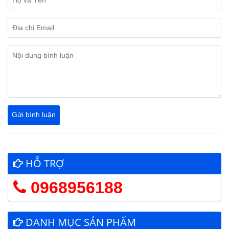
HỖ TRỢ
0968956188
DANH MỤC SẢN PHẨM