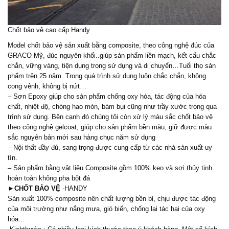
Chốt bảo vệ cao cấp Handy
Model chốt bảo vệ sản xuất bằng composite, theo công nghệ đúc của
GRACO Mỹ, đúc nguyên khối..giúp sản phẩm liền mạch, kết cấu chắc
chắn, vững vàng, tiện dụng trong sử dụng và di chuyển…Tuổi thọ sản
phẩm trên 25 năm. Trong quá trình sử dụng luôn chắc chắn, không
cong vênh, không bị nứt…
– Sơn Epoxy giúp cho sản phẩm chống oxy hóa, tác động của hóa
chất, nhiệt độ, chóng hao mòn, bám bụi cũng như trầy xước trong qua
trình sử dụng. Bên cạnh đó chúng tôi còn xử lý màu sắc chốt bảo vệ
theo công nghệ gelcoat, giúp cho sản phẩm bền màu, giữ được màu
sắc nguyên bản mới sau hàng chục năm sử dụng
– Nội thất đầy đủ, sang trọng được cung cấp từ các nhà sản xuất uy
tín.
– Sản phẩm bằng vật liệu Composite gồm 100% keo và sợi thủy tinh
hoàn toàn không pha bột đá
►
CHỐT BẢO VỆ
-HANDY
Sản xuất 100% composite nên chất lượng bền bỉ, chịu được tác động
của môi trường như nắng mưa, gió biển, chống lại tác hại của oxy
hóa…