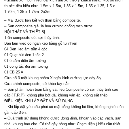
-Kichthước : Có nhiều loại kích thước theo ý khách hàng. Một số kích
thước tiêu biểu như 1.5m x 1.5m, 1.35 x 1.5m, 1.35 x 1.35, 1.5 x
1.70m, 1.35 x 1.75m .2x3m..
– Mái được liên kết với thân bằng composite.
– Sàn composite giả đá hoa cương chống trơn trượt.
NỘI THẤT VÀ THIẾT BỊ
Trần composite cốt sợi thủy tinh.
Bàn làm việc có ngăn kéo bằng gỗ tự nhiên
04 Đèn led âm trần 4 góc
01 Quạt hút đen 1 tấc 2
01 ổ cắm điện âm tường
01 công tắc đôi âm tường
01 CB 25 A
Cửa số 3 mặt khung nhôm Xingfa kính cường lực dày 8ly.
Cửa chính composite, có khóa tay nắm
– Sản phẩm hoàn toàn bằng vật liệu Composite có sợi thủy tinh cao
cấp ( F.R.P), không pha bột đá, không ván ép, không sắt thép.
ĐIỀU KIỆN KHI LẮP ĐẶT VÀ SỬ DỤNG
– Khi lắp đặt yêu cầu phải có mặt bằng không lòi lõm, không nghiên lún
gần cấp điện.
– Quá trình sử dụng không được đóng đinh, khoan vào các vách, sàn
nhà, khung bao che. Có thể gây hỏng như: Chạm điện ( Nếu cần thiết