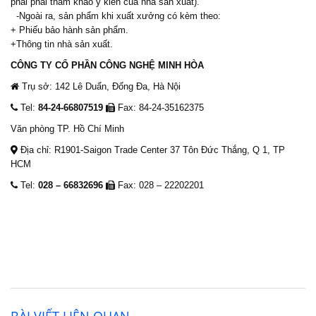
phải phải tham khảo ý kiến của nhà sản xuất).
-Ngoài ra, sản phẩm khi xuất xưởng có kèm theo:
+ Phiếu bảo hành sản phẩm.
+Thông tin nhà sản xuất.
CÔNG TY CỔ PHẦN CÔNG NGHỆ MINH HÒA
Trụ sở: 142 Lê Duẩn, Đống Đa, Hà Nội
Tel:
84-24-66807519
Fax: 84-24-35162375
Văn phòng TP. Hồ Chí Minh
Địa chỉ: R1901-Saigon Trade Center 37 Tôn Đức Thắng, Q 1, TP
HCM
Tel:
028 – 66832696
Fax: 028 – 22202201
BÀI VIẾT LIÊN QUAN