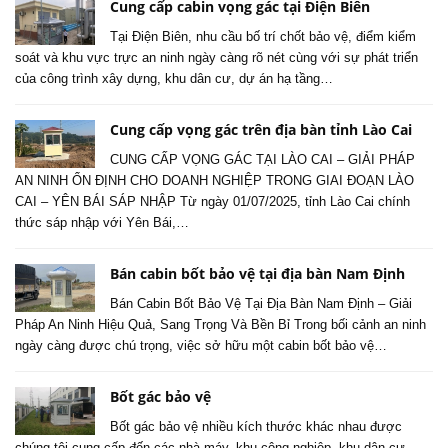
Cung cấp cabin vọng gác tại Điện Biên
Tại Điện Biên, nhu cầu bố trí chốt bảo vệ, điểm kiểm
soát và khu vực trực an ninh ngày càng rõ nét cùng với sự phát triển
của công trình xây dựng, khu dân cư, dự án hạ tầng…
Cung cấp vọng gác trên địa bàn tỉnh Lào Cai
CUNG CẤP VỌNG GÁC TẠI LÀO CAI – GIẢI PHÁP
AN NINH ỔN ĐỊNH CHO DOANH NGHIỆP TRONG GIAI ĐOẠN LÀO
CAI – YÊN BÁI SÁP NHẬP Từ ngày 01/07/2025, tỉnh Lào Cai chính
thức sáp nhập với Yên Bái,…
Bán cabin bốt bảo vệ tại địa bàn Nam Định
Bán Cabin Bốt Bảo Vệ Tại Địa Bàn Nam Định – Giải
Pháp An Ninh Hiệu Quả, Sang Trọng Và Bền Bỉ Trong bối cảnh an ninh
ngày càng được chú trọng, việc sở hữu một cabin bốt bảo vệ…
Bốt gác bảo vệ
Bốt gác bảo vệ nhiều kích thước khác nhau được
chúng tôi cung cấp đến các nhà máy, khu công nghiệp, khu dân cư,