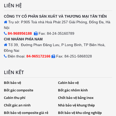
LIÊN HỆ
CÔNG TY CỔ PHẦN SẢN XUẤT VÀ THƯƠNG MẠI TÂN TIẾN
Trụ sở: P.905 Toà nhà Hoà Phát 257 Giải Phóng, Đống Đa, Hà
Nội
84-968956188
Fax: 84-24-35160789
CHI NHÁNH PHÍA NAM
Tổ 39, Đường Phan Đăng Lưu, P Long Bình, TP Biên Hoà,
Đồng Nai
Điện thoại:
84-965172166
Fax: 84-251-5868328
LIÊN KẾT
Bốt bảo vệ
Cabin bảo vệ
Bốt gác composite
Bốt gác nhôm kính
Cabin thu phí
Chốt bảo vệ bằng inox
Chốt gác an ninh
Nhà bảo vệ khung thép
Bốt bảo vệ composite giá rẻ
Bốt bảo vệ khu công nghiệp