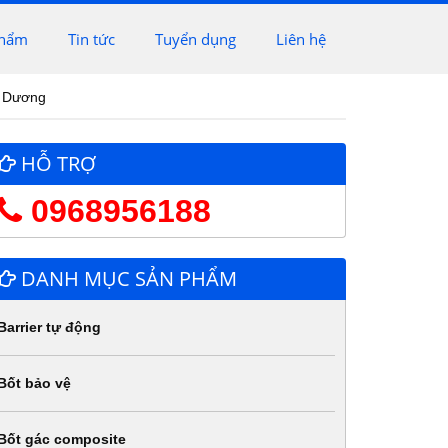
phẩm
Tin tức
Tuyển dụng
Liên hệ
h Dương
HỖ TRỢ
0968956188
DANH MỤC SẢN PHẨM
Barrier tự động
Bốt bảo vệ
Bốt gác composite