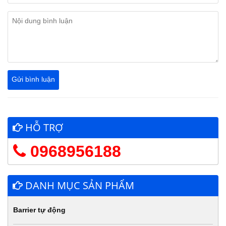
HỖ TRỢ
0968956188
DANH MỤC SẢN PHẨM
Barrier tự động