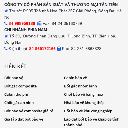
CÔNG TY CỔ PHẦN SẢN XUẤT VÀ THƯƠNG MẠI TÂN TIẾN
Trụ sở: P.905 Toà nhà Hoà Phát 257 Giải Phóng, Đống Đa, Hà
Nội
84-968956188
Fax: 84-24-35160789
CHI NHÁNH PHÍA NAM
Tổ 39, Đường Phan Đăng Lưu, P Long Bình, TP Biên Hoà,
Đồng Nai
Điện thoại:
84-965172166
Fax: 84-251-5868328
LIÊN KẾT
Bốt bảo vệ
Cabin bảo vệ
Bốt gác composite
Bốt gác nhôm kính
Cabin thu phí
Chốt bảo vệ bằng inox
Chốt gác an ninh
Nhà bảo vệ khung thép
Bốt bảo vệ composite giá rẻ
Bốt bảo vệ khu công nghiệp
Giá lắp đặt bốt bảo vệ
Lắp đặt bốt bảo vệ khắp 63 tỉnh
thành phố