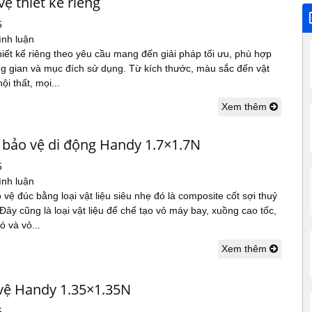
ệ thiết kế riêng
5
ình luận
iết kế riêng theo yêu cầu mang đến giải pháp tối ưu, phù hợp
ng gian và mục đích sử dụng. Từ kích thước, màu sắc đến vật
nội thất, mọi...
Xem thêm
 bảo vệ di động Handy 1.7×1.7N
5
ình luận
vệ đúc bằng loại vật liệu siêu nhẹ đó là composite cốt sợi thuỷ
 Đây cũng là loại vật liệu để chế tạo vỏ máy bay, xuồng cao tốc,
ó và vỏ...
Xem thêm
 vệ Handy 1.35×1.35N
5