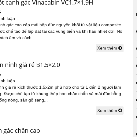
ốt canh gác Vinacabin VC1.7×1.9H
6
ình luận
nh gác cao cấp mái hộp đúc nguyên khối từ vật liệu composite.
 chế tạo để lắp đặt tại các vùng biển và khí hậu nhiệt đới. Nó
cách âm và cách...
Xem thêm
n ninh giá rẻ B1.5×2.0
5
ình luận
nh giá rẻ kích thước 1.5x2m phù hợp cho từ 1 đến 2 người làm
ng. Được chế tạo từ khung thép hàn chắc chắn và mái đúc bằng
ống nóng, sàn gỗ sang...
Xem thêm
h gác chân cao