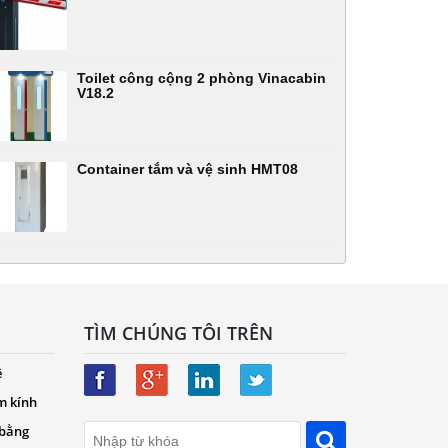
Toilet công cộng 2 phòng Vinacabin
V18.2
Container tắm và vệ sinh HMT08
TÌM CHÚNG TÔI TRÊN
ệ
m kính
 bằng