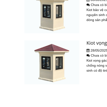
Chưa có b
Kiot bảo vệ c
nguyên sinh 
dòng sản phẩ
Kiot vọn
28/05/202
Chưa có b
Kiot vọng gá
chống nóng vư
sinh có độ ti