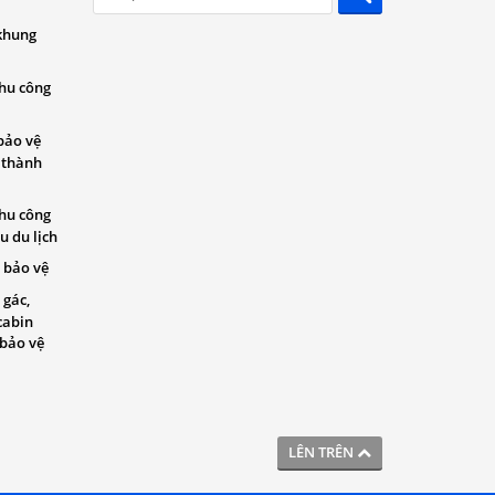
khung
khu công
bảo vệ
 thành
khu công
u du lịch
 bảo vệ
 gác,
cabin
 bảo vệ
LÊN TRÊN