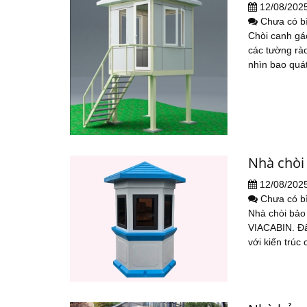
12/08/202
Chưa có b
Chòi canh gác
các tường rào
nhìn bao quát
Nhà chòi 
12/08/202
Chưa có b
Nhà chòi bảo 
VIACABIN. Đây
với kiến trúc