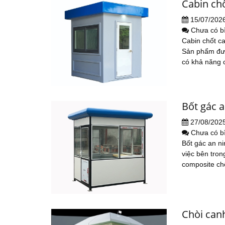
Cabin ch
15/07/202
Chưa có b
Cabin chốt ca
Sản phẩm được
có khả năng 
Bốt gác a
27/08/202
Chưa có b
Bốt gác an ni
việc bên tro
composite ch
Chòi can