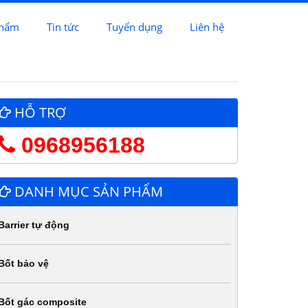
phẩm
Tin tức
Tuyển dụng
Liên hệ
HỖ TRỢ
0968956188
DANH MỤC SẢN PHẨM
Barrier tự động
Bốt bảo vệ
Bốt gác composite