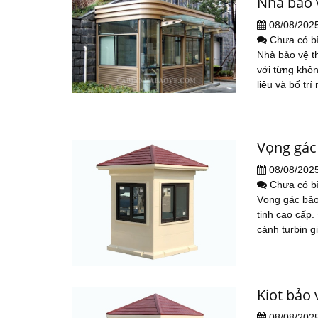
Nhà bảo v
08/08/202
Chưa có b
Nhà bảo vệ th
với từng khô
liệu và bố trí 
Vọng gác
08/08/202
Chưa có b
Vọng gác bảo 
tinh cao cấp.
cánh turbin gi
Kiot bảo
08/08/202