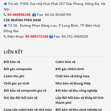
Trụ sở: P.905 Toà nhà Hoà Phát 257 Giải Phóng, Đống Đa, Hà
Nội
84-968956188
Fax: 84-24-35160789
CHI NHÁNH PHÍA NAM
Tổ 39, Đường Phan Đăng Lưu, P Long Bình, TP Biên Hoà,
Đồng Nai
Điện thoại:
84-965172166
Fax: 84-251-5868328
LIÊN KẾT
Bốt bảo vệ
Cabin bảo vệ
Bốt gác composite
Bốt gác nhôm kính
Cabin thu phí
Chốt bảo vệ bằng inox
Chốt gác an ninh
Nhà bảo vệ khung thép
Bốt bảo vệ composite giá rẻ
Bốt bảo vệ khu công nghiệp
Giá lắp đặt bốt bảo vệ
Lắp đặt bốt bảo vệ khắp 63 tỉnh
thành phố
Cung cấp cabin bảo vệ nhà máy
Bốt bảo vệ khu công nghiệp và