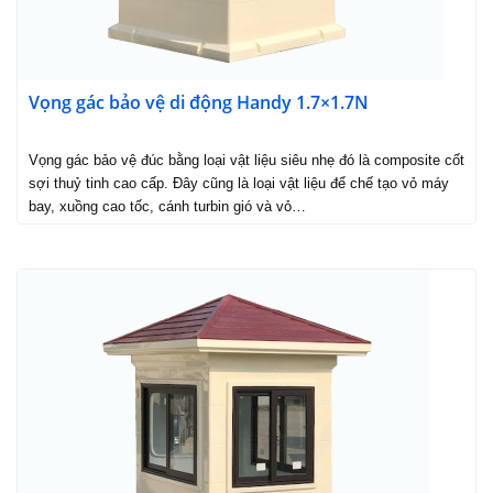
Vọng gác bảo vệ di động Handy 1.7×1.7N
Vọng gác bảo vệ đúc bằng loại vật liệu siêu nhẹ đó là composite cốt
sợi thuỷ tinh cao cấp. Đây cũng là loại vật liệu để chế tạo vỏ máy
bay, xuồng cao tốc, cánh turbin gió và vỏ…