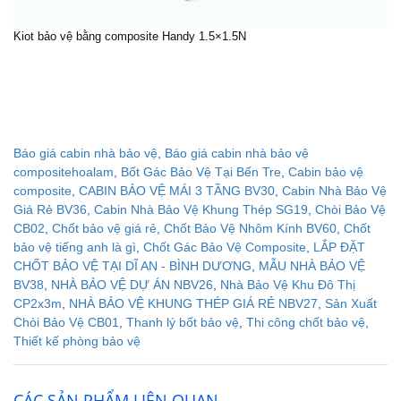
Kiot bảo vệ
bằng composite Handy 1.5×1.5N
Báo giá cabin nhà bảo vệ
,
Báo giá cabin nhà bảo vệ
compositehoalam
,
Bốt Gác Bảo Vệ Tại Bến Tre
,
Cabin bảo vệ
composite
,
CABIN BẢO VỆ MÁI 3 TẦNG BV30
,
Cabin Nhà Bảo Vệ
Giá Rẻ BV36
,
Cabin Nhà Bảo Vệ Khung Thép SG19
,
Chòi Bảo Vệ
CB02
,
Chốt bảo vệ giá rẻ
,
Chốt Bảo Vệ Nhôm Kính BV60
,
Chốt
bảo vệ tiếng anh là gì
,
Chốt Gác Bảo Vệ Composite
,
LẮP ĐẶT
CHỐT BẢO VỆ TẠI DĨ AN - BÌNH DƯƠNG
,
MẪU NHÀ BẢO VỆ
BV38
,
NHÀ BẢO VỆ DỰ ÁN NBV26
,
Nhà Bảo Vệ Khu Đô Thị
CP2x3m
,
NHÀ BẢO VỆ KHUNG THÉP GIÁ RẺ NBV27
,
Sản Xuất
Chòi Bảo Vệ CB01
,
Thanh lý bốt bảo vệ
,
Thi công chốt bảo vệ
,
Thiết kế phòng bảo vệ
CÁC SẢN PHẨM LIÊN QUAN