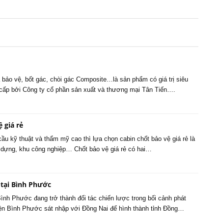
 bảo vệ, bốt gác, chòi gác Composite…là sản phẩm có giá trị siêu
 cấp bởi Công ty cổ phần sản xuất và thương mại Tân Tiến….
 giá rẻ
u kỹ thuật và thẩm mỹ cao thì lựa chọn cabin chốt bảo vệ giá rẻ là
dựng, khu công nghiệp… Chốt bảo vệ giá rẻ có hai…
 tại Bình Phước
ình Phước đang trở thành đối tác chiến lược trong bối cảnh phát
kiện Bình Phước sát nhập với Đồng Nai để hình thành tỉnh Đồng…