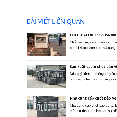
BÀI VIẾT LIÊN QUAN
CHỐT BẢO VỆ 0968956188
Chốt bảo vệ, cabin bảo vệ, nhà
bền bỉ được sản xuất và cung
Sản xuất cabin chốt bảo vệ
Nếu quý khách không có yêu cầ
phù hợp cho công trường xây 
Nhà cung cấp chốt bảo vệ
Nhà cung cấp chốt bảo vệ tại B
triển hạ tầng an ninh sau sự 