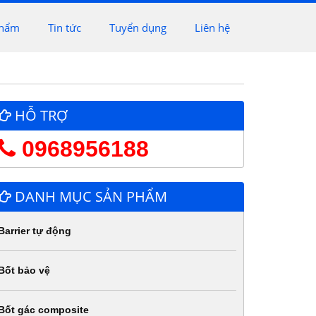
phẩm
Tin tức
Tuyển dụng
Liên hệ
HỖ TRỢ
0968956188
DANH MỤC SẢN PHẨM
Barrier tự động
Bốt bảo vệ
Bốt gác composite