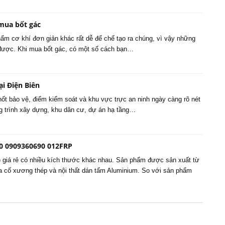
 mua bốt gác
m cơ khí đơn giản khác rất dễ để chế tạo ra chúng, vì vậy những
 được. Khi mua bốt gác, có một số cách bạn…
ại Điện Biên
chốt bảo vệ, điểm kiểm soát và khu vực trực an ninh ngày càng rõ nét
ng trình xây dựng, khu dân cư, dự án hạ tầng…
50 0909360690 012FRP
 giá rẻ có nhiều kích thước khác nhau. Sản phẩm được sản xuất từ
gia cố xương thép và nội thất dán tấm Aluminium. So với sản phẩm