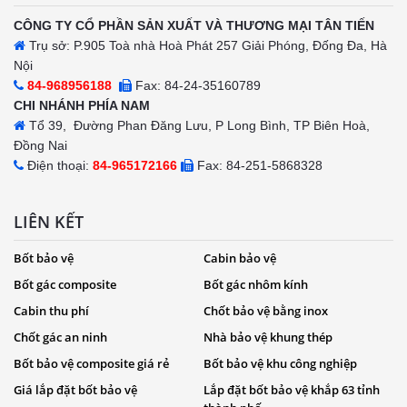
CÔNG TY CỔ PHẦN SẢN XUẤT VÀ THƯƠNG MẠI TÂN TIẾN
Trụ sở: P.905 Toà nhà Hoà Phát 257 Giải Phóng, Đống Đa, Hà
Nội
84-968956188
Fax: 84-24-35160789
CHI NHÁNH PHÍA NAM
Tổ 39, Đường Phan Đăng Lưu, P Long Bình, TP Biên Hoà,
Đồng Nai
Điện thoại:
84-965172166
Fax: 84-251-5868328
LIÊN KẾT
Bốt bảo vệ
Cabin bảo vệ
Bốt gác composite
Bốt gác nhôm kính
Cabin thu phí
Chốt bảo vệ bằng inox
Chốt gác an ninh
Nhà bảo vệ khung thép
Bốt bảo vệ composite giá rẻ
Bốt bảo vệ khu công nghiệp
Giá lắp đặt bốt bảo vệ
Lắp đặt bốt bảo vệ khắp 63 tỉnh